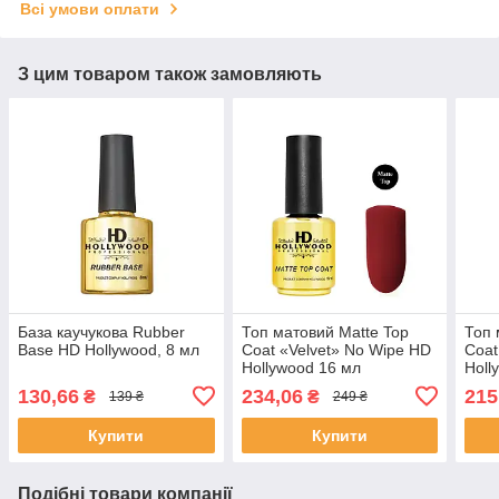
Всі умови оплати
З цим товаром також замовляють
База каучукова Rubber
Топ матовий Matte Top
Топ 
Base HD Hollywood, 8 мл
Coat «Velvet» No Wipe HD
Coat
Hollywood 16 мл
Holl
130,66
234,06
215
₴
₴
139 ₴
249 ₴
Купити
Купити
Подібні товари компанії