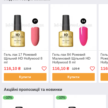
Гель лак 17 Рожевий
Гель-лак 84 Рожевий
Гель
Щільний HD Hollywood 8
Малиновий Щільний HD
Рож
ml
Hollywood 8 ml
Holl
116,10
116,10
116
₴
₴
129 ₴
129 ₴
Купити
Купити
Акційні пропозиції та новинки
–10%
–10%