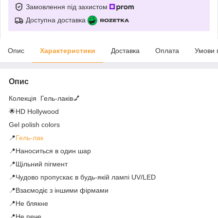
Замовлення під захистом
Доступна доставка
Опис
Характеристики
Доставка
Оплата
Умови 
Опис
Колекція Гель-лаків💅
🌟HD Hollywood
Gel polish colors
📍
Гель-лак
📍Наноситься в один шар
📍Щільний пігмент
📍Чудово пропускає в будь-якій лампі UV/LED
📍Взаємодіє з іншими фірмами
📍Не блякне
📍Не пече