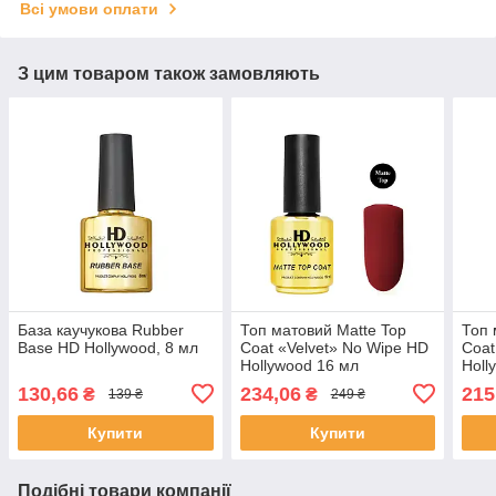
Всі умови оплати
З цим товаром також замовляють
База каучукова Rubber
Топ матовий Matte Top
Топ 
Base HD Hollywood, 8 мл
Coat «Velvet» No Wipe HD
Coat
Hollywood 16 мл
Holl
130,66
234,06
215
₴
₴
139 ₴
249 ₴
Купити
Купити
Подібні товари компанії