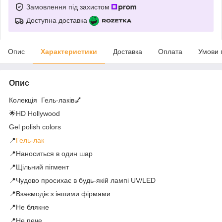
Замовлення під захистом
Доступна доставка
Опис
Характеристики
Доставка
Оплата
Умови 
Опис
Колекція Гель-лаків💅
🌟HD Hollywood
Gel polish colors
📍
Гель-лак
📍Наноситься в один шар
📍Щільний пігмент
📍Чудово просихає в будь-якій лампі UV/LED
📍Взаємодіє з іншими фірмами
📍Не блякне
📍Не пече