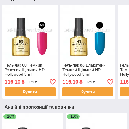
Гель-лак 60 Темний
Гель-лак 88 Блакитний
Гель
Рожевий Щільний HD
Темний Щільний HD
Тем
Hollywood 8 ml
Hollywood 8 ml
Holl
116,10
116,10
116
₴
₴
129 ₴
129 ₴
Купити
Купити
Акційні пропозиції та новинки
–10%
–10%