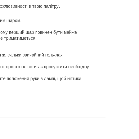
склюзивності в твою палітру.
ним шаром.
ичому перший шар повинен бути майже
ре триматиметься.
ж, скільки звичайний гель-лак.
нт просто не встигає пропустити необхідну
те положення руки в лампі, щоб нігтики