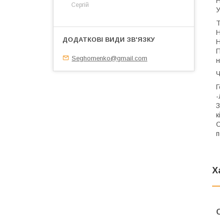
Сергій
У
Т
Н
Н
П
Seghomenko@gmail.com
н
Ч
Г
-
З
к
С
п
Х