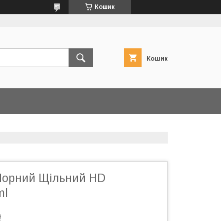
Кошик
Кошик
 Чорний Щільний HD
ml
₴