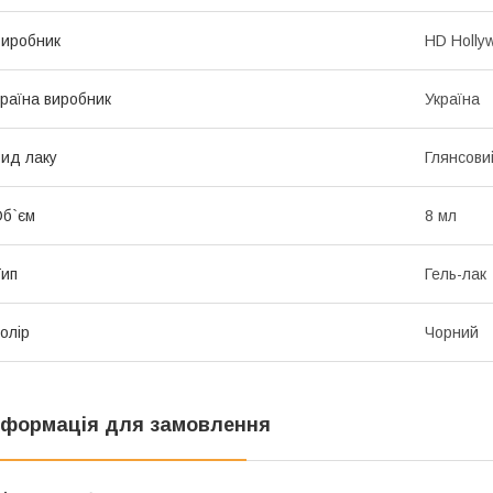
иробник
HD Holly
раїна виробник
Україна
ид лаку
Глянсови
б`єм
8 мл
ип
Гель-лак
олір
Чорний
нформація для замовлення