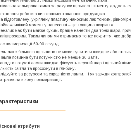
Насичений
гель-лак
з лінійки високопігментованних лаків.
нікальна кольорова гамма за рахунок щільності пігменту додасть ек
ехнологія роботи з високопігментованною продукцією:
а підготовлену, укріплену пластину наносимо лак тонким, рівномір
айважливіший момент у нанесенні – це товщина покриття.
ензлик має бути майже сухим. Краще нанести два тонкі шари, пр
апівпрозорим. Таким чином ми отримаємо тонке покриття, яке доб
ас полімеризації 60-90 секунд.
ель-лак з більшою щільністю не може сушитися швидше або стільки 
Лампа повинна бути потужністю не менше 36 Ватів.
анадто потужні лампи швидко фіксують верхній шар і щільний пігме
ількість світла та просохнути в глибину.
лідкуйте за ресурсом та справністю лампи. І як завжди контролюй
отрапляли в зону полімеризації.
арактеристики
Основні атрибути