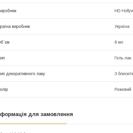
иробник
HD Holly
раїна виробник
Україна
б`єм
8 мл
ип
Гель-лак
ип декоративного лаку
З блискіт
олір
Рожевий
нформація для замовлення