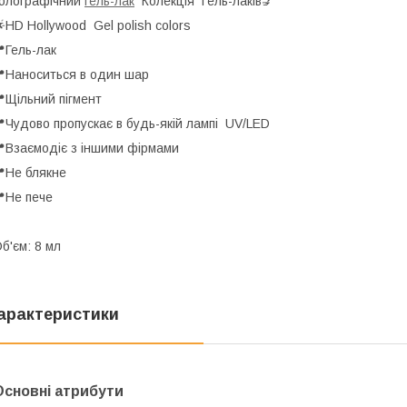
олографічний
гель-лак
Колекція Гель-лаків💅
HD Hollywood Gel polish colors
Гель-лак
Наноситься в один шар
Щільний пігмент
Чудово пропускає в будь-якій лампі UV/LED
Взаємодіє з іншими фірмами
Не блякне
Не пече
б'єм: 8 мл
арактеристики
Основні атрибути