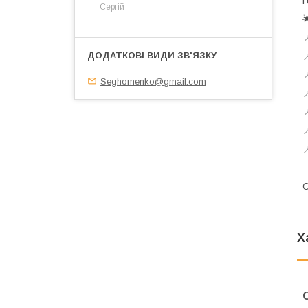
Г
Сергій




Seghomenko@gmail.com




О
Х