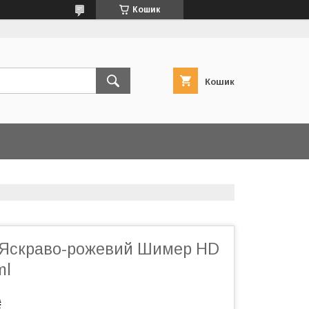
Кошик
Кошик
1 Яскраво-рожевий Шимер HD
ml
₴