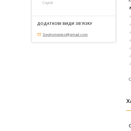
К
Сергій




Seghomenko@gmail.com




О
Х