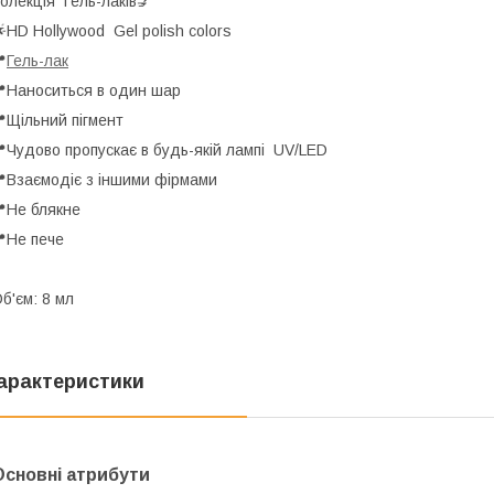
олекція Гель-лаків💅
HD Hollywood Gel polish colors

Гель-лак
Наноситься в один шар
Щільний пігмент
Чудово пропускає в будь-якій лампі UV/LED
Взаємодіє з іншими фірмами
Не блякне
Не пече
б'єм: 8 мл
арактеристики
Основні атрибути