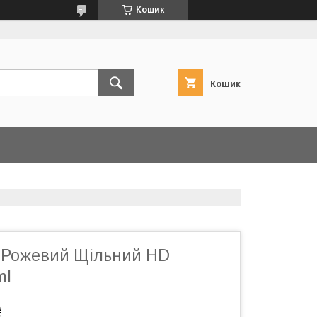
Кошик
Кошик
1 Рожевий Щільний HD
ml
₴