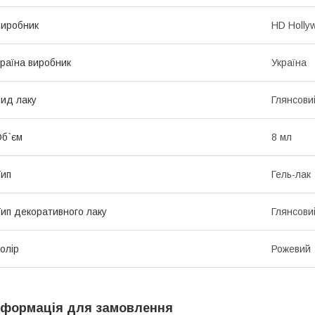
иробник
HD Holly
раїна виробник
Україна
ид лаку
Глянсови
б`єм
8 мл
ип
Гель-лак
ип декоративного лаку
Глянсови
олір
Рожевий
нформація для замовлення