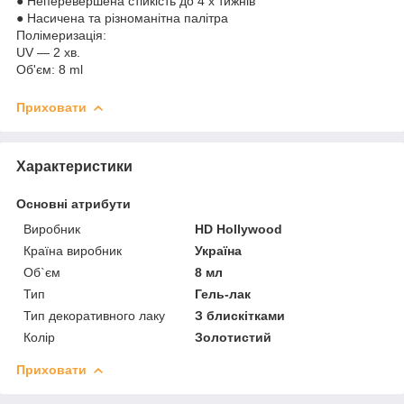
● Неперевершена стійкість до 4 х тижнів
● Насичена та різноманітна палітра
Полімеризація:
UV — 2 хв.
Об'єм: 8 ml
Приховати
Характеристики
Основні атрибути
Виробник
HD Hollywood
Країна виробник
Україна
Об`єм
8 мл
Тип
Гель-лак
Тип декоративного лаку
З блискітками
Колір
Золотистий
Приховати