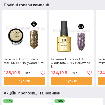
Подібні товари компанії
Гель лак Золото Гліттер
Гель-лак Платина П4
Гель
гель 06 HD Hollywood 8 ml
Фіолетовий HD Hollywood
Роже
8 ml
ml
125,10
134,10
134
₴
₴
139 ₴
149 ₴
Купити
Купити
Акційні пропозиції та новинки
–10%
–10%