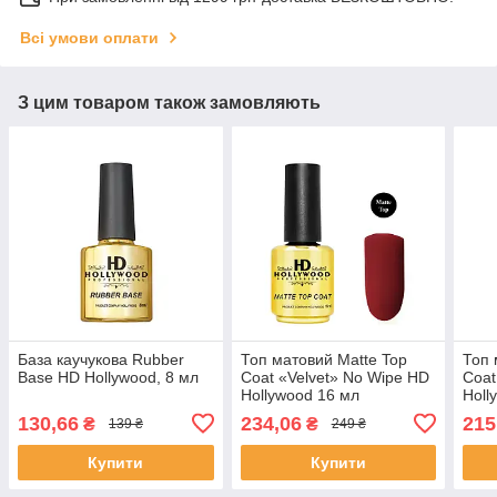
Всі умови оплати
З цим товаром також замовляють
База каучукова Rubber
Топ матовий Matte Top
Топ 
Base HD Hollywood, 8 мл
Coat «Velvet» No Wipe HD
Coat
Hollywood 16 мл
Holl
130,66
234,06
215
₴
₴
139 ₴
249 ₴
Купити
Купити