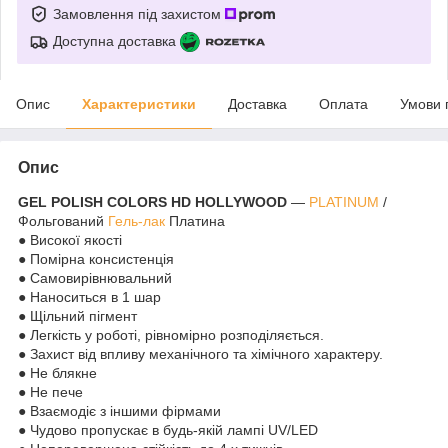
Замовлення під захистом
Доступна доставка
Опис
Характеристики
Доставка
Оплата
Умови 
Опис
GEL POLISH COLORS HD HOLLYWOOD
—
PLATINUM
/
Фольгований
Гель-лак
Платина
● Високої якості
● Помірна консистенція
● Самовирівнювальний
● Наноситься в 1 шар
● Щільний пігмент
● Легкість у роботі, рівномірно розподіляється.
● Захист від впливу механічного та хімічного характеру.
● Не блякне
● Не пече
● Взаємодіє з іншими фірмами
● Чудово пропускає в будь-якій лампі UV/LED