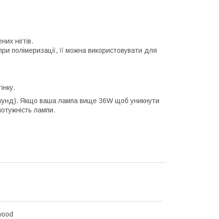
их нігтів.
ри полімеризації, її можна використовувати для
інку.
екунд). Якщо ваша лампа вище 36W щоб уникнути
потужність лампи.
wood