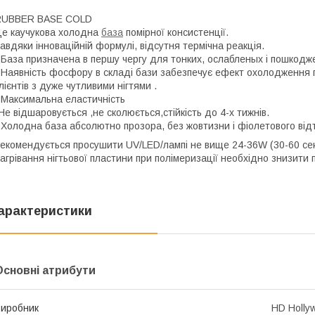
RUBBER BASE COLD
е каучукова холодна
база
помірної консистенції.
авдяки інноваційній формулі, відсутня термічна реакція.
 База призначена в першу чергу для тонких, ослабленых і пошкоджен
 Наявність фосфору в складі бази забезпечує ефект охолодження п
лієнтів з дуже чутливими нігтями .
 Максимальна еластичність
Не відшаровується ,не сколюється,стійкість до 4-х тижнів.
 Холодна база абсолютно прозора, без жовтизни і фіолетового відт
екомендується просушити UV/LED/лампі не вище 24-36W (30-60 с
агрівання нігтьової пластини при полімеризації необхідно знизити 
арактеристики
Основні атрибути
иробник
HD Holly