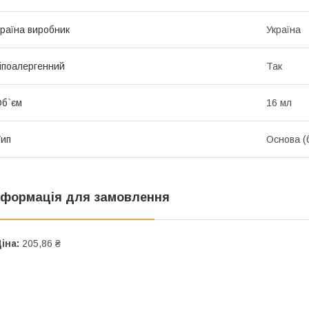
раїна виробник
Україна
іпоалергенний
Так
б`єм
16 мл
ип
Основа (
нформація для замовлення
іна:
205,86 ₴