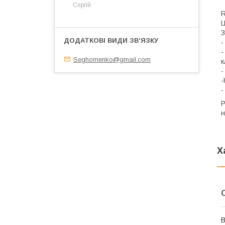
Сергій
Ц
З
-
-
Seghomenko@gmail.com
к
-
-
-
Р
н
Х
В