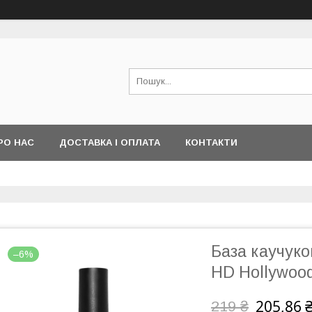
РО НАС
ДОСТАВКА І ОПЛАТА
КОНТАКТИ
База каучуко
–6%
HD Hollywoo
205,86 
219 ₴