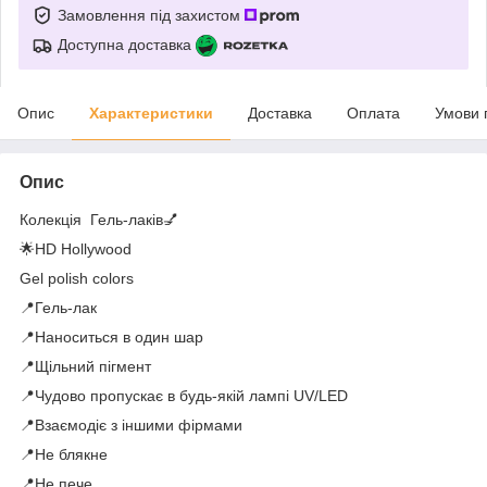
Замовлення під захистом
Доступна доставка
Опис
Характеристики
Доставка
Оплата
Умови 
Опис
Колекція Гель-лаків💅
🌟HD Hollywood
Gel polish colors
📍Гель-лак
📍Наноситься в один шар
📍Щільний пігмент
📍Чудово пропускає в будь-якій лампі UV/LED
📍Взаємодіє з іншими фірмами
📍Не блякне
📍Не пече