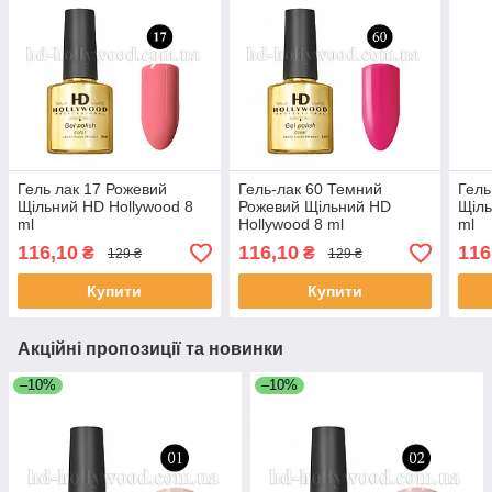
Гель лак 17 Рожевий
Гель-лак 60 Темний
Гель
Щільний HD Hollywood 8
Рожевий Щільний HD
Щіль
ml
Hollywood 8 ml
ml
116,10
116,10
116
₴
₴
129 ₴
129 ₴
Купити
Купити
Акційні пропозиції та новинки
–10%
–10%