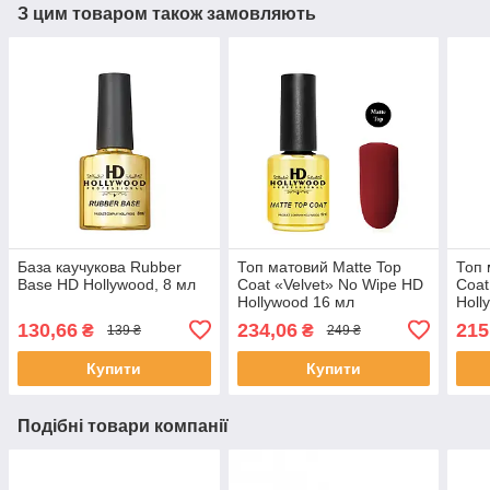
З цим товаром також замовляють
База каучукова Rubber
Топ матовий Matte Top
Топ 
Base HD Hollywood, 8 мл
Coat «Velvet» No Wipe HD
Coat
Hollywood 16 мл
Holl
130,66
234,06
215
₴
₴
139 ₴
249 ₴
Купити
Купити
Подібні товари компанії