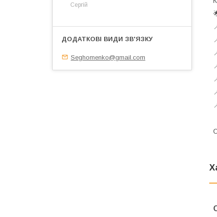
К
Сергій




Seghomenko@gmail.com




О
Х