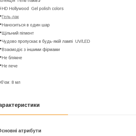
олекція Гель-лаків💅
HD Hollywood Gel polish colors

Гель-лак
Наноситься в один шар
Щільний пігмент
Чудово пропускає в будь-якій лампі UV/LED
Взаємодіє з іншими фірмами
Не блякне
Не пече
б'єм: 8 мл
арактеристики
Основні атрибути