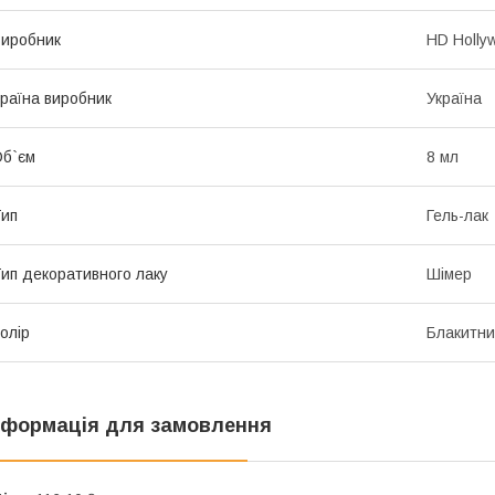
иробник
HD Holly
раїна виробник
Україна
б`єм
8 мл
ип
Гель-лак
ип декоративного лаку
Шімер
олір
Блакитн
нформація для замовлення