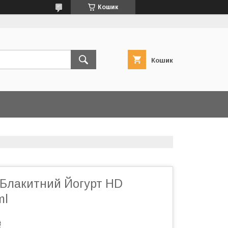
Кошик
Кошик
 Блакитний Йогурт HD
ml
₴