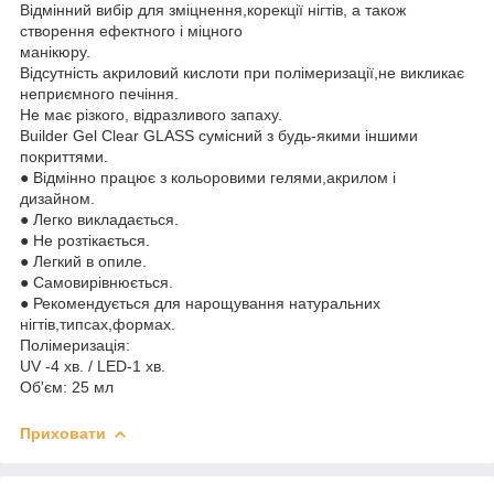
Відмінний вибір для зміцнення,корекції нігтів, а також
створення ефектного і міцного
манікюру.
Відсутність акриловий кислоти при полімеризації,не викликає
неприємного печіння.
Не має різкого, відразливого запаху.
Builder Gel Clear GLASS сумісний з будь-якими іншими
покриттями.
● Відмінно працює з кольоровими гелями,акрилом і
дизайном.
● Легко викладається.
● Не розтікається.
● Легкий в опиле.
● Самовирівнюється.
● Рекомендується для нарощування натуральних
нігтів,типсах,формах.
Полімеризація:
UV -4 хв. / LED-1 хв.
Об'єм: 25 мл
Приховати