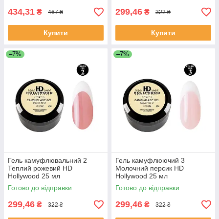
434,31
299,46
₴
₴
467 ₴
322 ₴
Купити
Купити
–7%
–7%
Гель камуфлювальний 2
Гель камуфлюючий 3
Теплий рожевий HD
Молочний персик HD
Hollywood 25 мл
Hollywood 25 мл
Готово до відправки
Готово до відправки
299,46
299,46
₴
₴
322 ₴
322 ₴