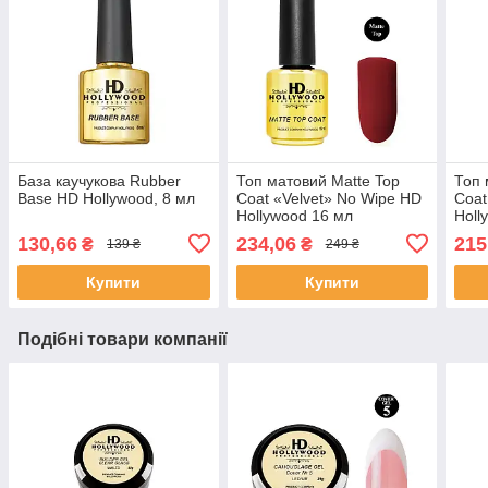
База каучукова Rubber
Топ матовий Matte Top
Топ 
Base HD Hollywood, 8 мл
Coat «Velvet» No Wipe HD
Coat
Hollywood 16 мл
Holl
130,66
234,06
215
₴
₴
139 ₴
249 ₴
Купити
Купити
Подібні товари компанії