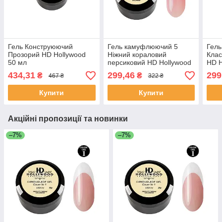
Гель Конструюючий
Гель камуфлюючий 5
Гел
Прозорий HD Hollywood
Ніжний кораловий
Клас
50 мл
персиковий HD Hollywood
HD H
25 мл
434,31
299,46
299
₴
₴
467 ₴
322 ₴
Купити
Купити
Акційні пропозиції та новинки
–7%
–7%