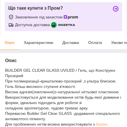
Що таке купити з Пром?
Замовлення під захистом
Доступна доставка
Опис
Характеристики
Доставка
Оплата
Умови п
Опис
BUILDER GEL CLEAR GLASS UV/LED / Гель, що Конструює
Прозорий
При полімеризації-кришталево-прозорий ,з ультра блиском.
Гель більш високого ступеня в'язкості.
Висока адгезія(зчеплення)з натуральної нігтьової пластиною.
Використовується для моделювання нігтів будь-якої довжини і
форми, ідеально підходить для роботи зі
складною архітектурою, чудово тримає арку.
Перевагою Builder Gel Clear GLASS -додавання спеціального
антижелтого пігменту.
Для проблемних нігтів-можна використовувати з
базою
.