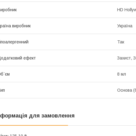
иробник
HD Holly
раїна виробник
Україна
іпоалергенний
Так
одатковий ефект
Захист, 
б`єм
8 мл
ип
Основа (
нформація для замовлення