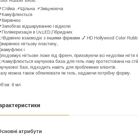
olor Rubber BASE :
Стійка 📌Щільна 📌Зміцнююча
📌Камуфлюється
Вирівнює
Запобігає відшаруванню і відколи
Полімеризація в Uv,LED,Гібридних
Відмінно взаємодіє з іншими фірмами 💅 HD Hollywood Color Rubb
)вирівнює нігтьову пластину,
)камуфлює і
)подовжує нігтьове ложе під френч, приховуючи всі недоліки нігтя 
Камуфлюється каучукова база-для гель-лаку протестована на стій
аучукової базі, підходить навіть для проблемних клієнтів.
азу можна також обпилювати як гель, надаючи потрібну форму.
б'єм: 8 мл
арактеристики
Основні атрибути