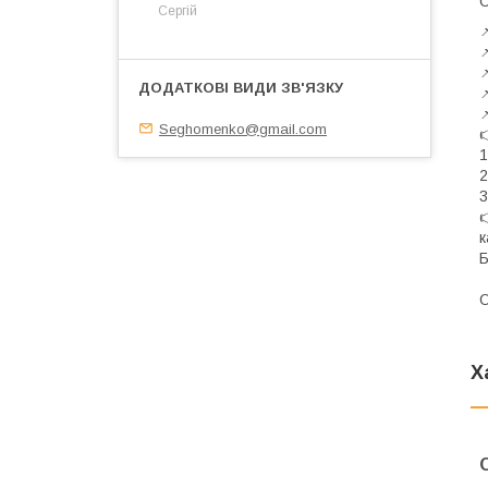
C
Сергій




Seghomenko@gmail.com

1
2
3

к
Б
О
Х