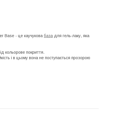
er Base - це каучукова
база
для гель-лаку, яка
під кольорове покриття.
кість і в цьому вона не поступається прозорою