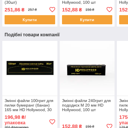
(30шт)
Hollywood, 100 шт
Holl
251,86
152,88
152
₴
₴
257 ₴
156 ₴
Купити
Купити
Подібні товари компанії
Змінні файли 100грит для
Змінні файли 240грит для
Змін
пилки бумеранг (банан)
пододиск M 20 мм HD
пилк
165 мм HD Hollywood, 30
Hollywood, 100 шт
Holl
шт
196,98
175
₴/
упаковка
упа
152,88
₴
156 ₴
201 ₴/упаковка
179 ₴