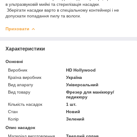
в ультразвуковій мийкі та стерилізація насадки.
Зберігати насадки варто в спеціальному контейнері і не
допускати попадання пилу та вологи.
Приховати
Характеристики
Основні
Виробник
HD Hollywood
Країна виробник
Україна
Вид апарату
Універсальний
Вид товару
Фрезер для манікюру/
педикюру
Кількість насадок
1 шт.
Стан
Новий
Колір
Зелений
Опис насадок
Матеріал виготовлення
Твердий сплав