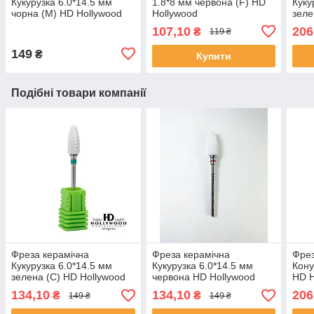
Кукурузка 6.0*14.5 мм
1.8*8 мм червона (F) HD
Куку
чорна (M) HD Hollywood
Hollywood
зеле
107,10
206
₴
119 ₴
149
₴
Купити
Подібні товари компанії
Фреза керамічна
Фреза керамічна
Фрез
Кукурузка 6.0*14.5 мм
Кукурузка 6.0*14.5 мм
Кону
зелена (С) HD Hollywood
червона HD Hollywood
HD H
134,10
134,10
206
₴
₴
149 ₴
149 ₴