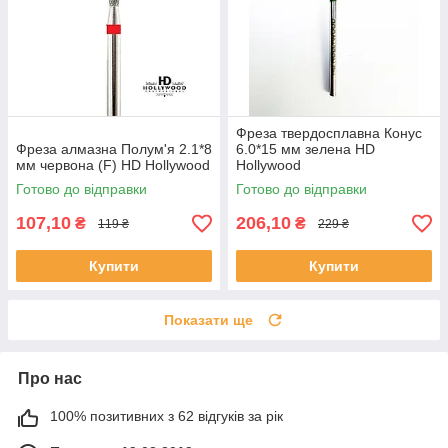
Фреза твердосплавна Конус
Фреза алмазна Полум'я 2.1*8
6.0*15 мм зелена HD
мм червона (F) HD Hollywood
Hollywood
Готово до відправки
Готово до відправки
107,10
206,10
₴
₴
119 ₴
229 ₴
Купити
Купити
Показати ще
Про нас
100% позитивних з 62 відгуків за рік