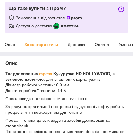
Що таке купити з Пром?
Замовлення під захистом
Доступна доставка
Опис
Характеристики
Доставка
Оплата
Умови 
Опис
Твердосплавна
фреза
Кукурузка HD HOLLYWOOD, з
зеленою насічкою
, для впевнених користувачів.
Діаметр робочої частини: 6,0 мм
Довжина робочої частини: 14,5
Фреза швидко та якісно знімає штучні нігті.
За рахунок правильної центровки і відсутності люфту робить
процес зняття комфортним для клієнта.
Фреза — стійка до всіх видів та засобів дезінфекції та
стерилізації.
Після кожного клієнта проводиться дезинфекція, промивання