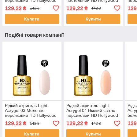
персиковий HD Hollywood
пастельний HD Hollywood
перс
Holl
129,22
129,22
129
₴
₴
142 ₴
142 ₴
Купити
Купити
Подібні товари компанії
Рідкий акригель Light
Рідкий акригель Light
Рідк
Acrygel 03 Молочно-
Acrygel 04 Ніжний світло-
Acry
персиковий HD Hollywood
персиковий HD Hollywood
беже
129,22
129,22
129
₴
₴
142 ₴
142 ₴
Купити
Купити