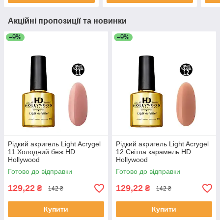
Акційні пропозиції та новинки
–9%
–9%
Рідкий акригель Light Acrygel
Рідкий акригель Light Acrygel
11 Холодний беж HD
12 Світла карамель HD
Hollywood
Hollywood
Готово до відправки
Готово до відправки
129,22
129,22
₴
₴
142 ₴
142 ₴
Купити
Купити