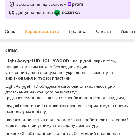
Замовлення під захистом
Доступна доставка
Опис
Характеристики
Доставка
Оплата
Умови 
Опис
Light Acrygel HD HOLLYWOOD
- це рідкий акрил гель,
працювати яким можно без жодних рідин.
Створений для нарощування, укріплення , ремонту та
вирівнювання нігтьової пластини.
Light Acrygel HD об'єднав найголовніші властивості для
досягнення найкращого результату:
-рідка консистенція - дозволяє зробити нанесення швидким;
-чудові властивості самовирівнювання - сприятимуть легкому
розподілу матеріалу;
-висока жорсткість після полімеризації - забезпечить жорсткий
каркас, здатний утримувати задану архітектуру;
-широкий вибір палітри - гарантує безмежний простір для