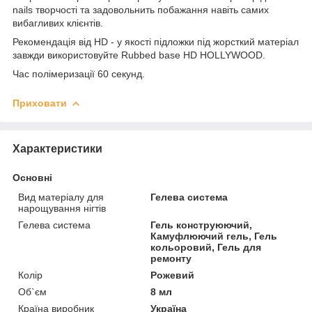
nails творчості та задовольнить побажання навіть самих
вибагливих клієнтів.
Рекомендація від HD - у якості підложки під жорсткий матеріал
завжди використовуйте Rubbed base HD HOLLYWOOD.
Час полімеризації 60 секунд.
Приховати
Характеристики
Основні
Вид матеріалу для
Гелева система
нарощування нігтів
Гелева система
Гель конструюючий,
Камуфлюючий гель, Гель
кольоровий, Гель для
ремонту
Колір
Рожевий
Об`єм
8 мл
Країна виробник
Україна