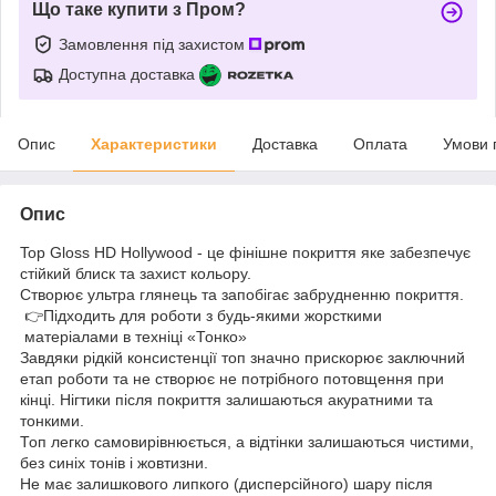
Що таке купити з Пром?
Замовлення під захистом
Доступна доставка
Опис
Характеристики
Доставка
Оплата
Умови 
Опис
Top Gloss HD Hollywood - це фінішне покриття яке забезпечує
стійкий блиск та захист кольору.
Створює ультра глянець та запобігає забрудненню покриття.
👉Підходить для роботи з будь-якими жорсткими
матеріалами в техніці «Тонко»
Завдяки рідкій консистенції топ значно прискорює заключний
етап роботи та не створює не потрібного потовщення при
кінці. Нігтики після покриття залишаються акуратними та
тонкими.
Топ легко самовирівнюється, а відтінки залишаються чистими,
без синіх тонів і жовтизни.
Не має залишкового липкого (дисперсійного) шару після