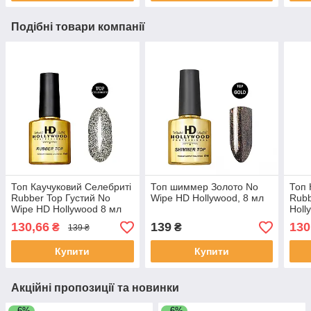
Подібні товари компанії
Топ Каучуковий Селебриті
Топ шиммер Золото No
Топ 
Rubber Top Густий No
Wipe HD Hollywood, 8 мл
Rubb
Wipe HD Hollywood 8 мл
Holl
130,66
139
130
₴
₴
139 ₴
Купити
Купити
Акційні пропозиції та новинки
–6%
–6%