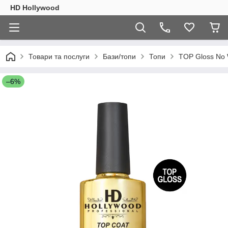
HD Hollywood
Товари та послуги
Бази/топи
Топи
TOP Gloss No 
–6%