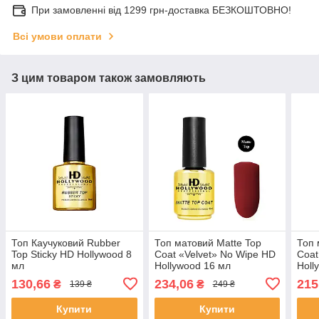
При замовленні від 1299 грн-доставка БЕЗКОШТОВНО!
Всі умови оплати
З цим товаром також замовляють
Топ Каучуковий Rubber
Топ матовий Matte Top
Топ 
Top Sticky HD Hollywood 8
Coat «Velvet» No Wipe HD
Coat
мл
Hollywood 16 мл
Holl
130,66
234,06
215
₴
₴
139 ₴
249 ₴
Купити
Купити