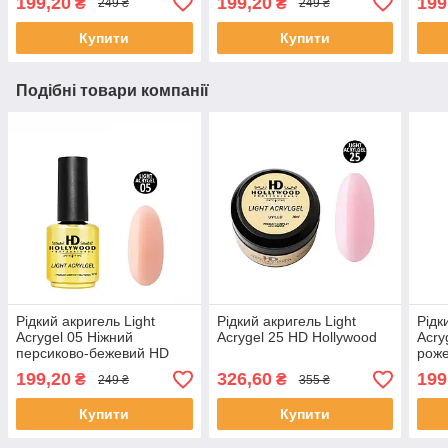
199,20
199,20
199
₴
₴
249 ₴
249 ₴
Купити
Купити
Подібні товари компанії
Рідкий акригель Light
Рідкий акригель Light
Рідк
Acrygel 05 Ніжний
Acrygel 25 HD Hollywood
Acry
персиково-бежевий HD
роже
Hollywood
199,20
326,60
199
₴
₴
249 ₴
355 ₴
Купити
Купити