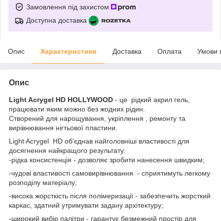
Замовлення під захистом
Доступна доставка
Опис
Характеристики
Доставка
Оплата
Умови 
Опис
Light Acrygel HD HOLLYWOOD
- це рідкий акрил гель,
працювати яким можно без жодних рідин.
Створений для нарощування, укріплення , ремонту та
вирівнювання нігтьової пластини.
Light Acrygel HD об'єднав найголовніші властивості для
досягнення найкращого результату:
-рідка консистенція - дозволяє зробити нанесення швидким;
-чудові властивості самовирівнювання - сприятимуть легкому
розподілу матеріалу;
-висока жорсткість після полімеризації - забезпечить жорсткий
каркас, здатний утримувати задану архітектуру;
-широкий вибір палітри - гарантує безмежний простір для