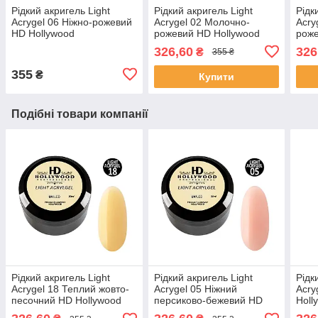
Рідкий акригель Light
Рідкий акригель Light
Рідк
Acrygel 06 Ніжно-рожевий
Acrygel 02 Молочно-
Acry
HD Hollywood
рожевий HD Hollywood
роже
326,60
326
₴
355 ₴
355
₴
Купити
Подібні товари компанії
Рідкий акригель Light
Рідкий акригель Light
Рідк
Acrygel 18 Теплий жовто-
Acrygel 05 Ніжний
Acry
песочний HD Hollywood
персиково-бежевий HD
Holl
Hollywood