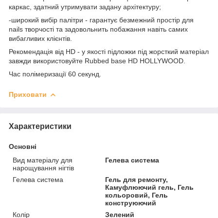
каркас, здатний утримувати задану архітектуру;
-широкий вибір палітри - гарантує безмежний простір для
nails творчості та задовольнить побажання навіть самих
вибагливих клієнтів.
Рекомендація від HD - у якості підложки під жорсткий матеріал
завжди використовуйте Rubbed base HD HOLLYWOOD.
Час полімеризації 60 секунд.
Приховати
Характеристики
Основні
Вид матеріалу для
Гелева система
нарощування нігтів
Гелева система
Гель для ремонту,
Камуфлюючий гель, Гель
кольоровий, Гель
конструюючий
Колір
Зелений