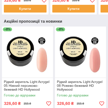
326,60
326,60
326
₴
₴
355 ₴
355 ₴
Купити
Купити
Акційні пропозиції та новинки
–8%
–8%
Рідкий акригель Light Acrygel
Рідкий акригель Light Acrygel
05 Ніжний персиково-
08 Рожево-бежевий HD
бежевий HD Hollywood
Hollywood
Готово до відправки
Готово до відправки
326,60
326,60
₴
₴
355 ₴
355 ₴