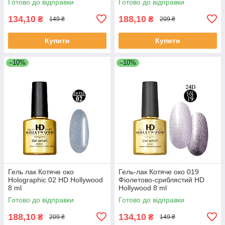
Готово до відправки
Готово до відправки
134,10
188,10
₴
₴
149 ₴
209 ₴
Купити
Купити
–10%
–10%
Гель лак Котяче око
Гель-лак Котяче око 019
Holographic 02 HD Hollywood
Фіолетово-сриблястий HD
8 ml
Hollywood 8 ml
Готово до відправки
Готово до відправки
188,10
134,10
₴
₴
209 ₴
149 ₴