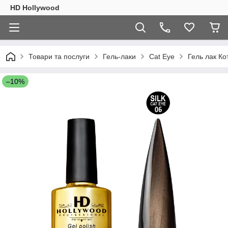
HD Hollywood
Товари та послуги
Гель-лаки
Cat Eye
Гель лак Ко
–10%