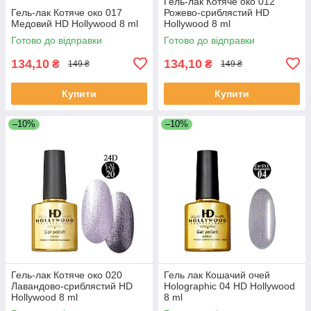
Гель-лак Котяче око 012
Гель-лак Котяче око 017
Рожево-сриблястий HD
Медовий HD Hollywood 8 ml
Hollywood 8 ml
Готово до відправки
Готово до відправки
134,10
134,10
₴
₴
149 ₴
149 ₴
Купити
Купити
–10%
–10%
Гель-лак Котяче око 020
Гель лак Кошачий очей
Лавандово-сриблястий HD
Holographic 04 HD Hollywood
Hollywood 8 ml
8 ml