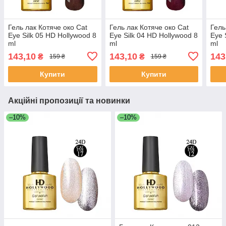
Гель лак Котяче око Cat
Гель лак Котяче око Cat
Гель
Eye Silk 05 HD Hollywood 8
Eye Silk 04 HD Hollywood 8
Eye 
ml
ml
ml
143,10
143,10
143
₴
₴
159 ₴
159 ₴
Купити
Купити
Акційні пропозиції та новинки
–10%
–10%