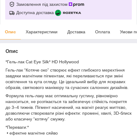
Замовлення під захистом
Доступна доставка
Опис
Характеристики
Доставка
Оплата
Умови п
Опис
*Гель-лак Cat Eye Silk* HD Hollywood
Гель-лак “Котяче око” створює ефект глибокого мерехтіння
завдяки магнітним пігментам, які переливаються при зміні
освітлення та кута огляду. Це ідеальний вибір для яскравих
образів, святкового манікюру та сучасних салонних дизайнів.
Формула гель-лаку має оптимальну густину, рівномірно
наноситься, не розтікається та забезпечує стійкість покриття
до 3–4 тижнів. Пігмент насичений, на магніт реагує миттєво,
дозволяючи створювати різні ефекти: промені, хвилі, 3D-блиск
або класичну “котячу” смужку.
*Переваги:*
• ефектне магнітне сяйво