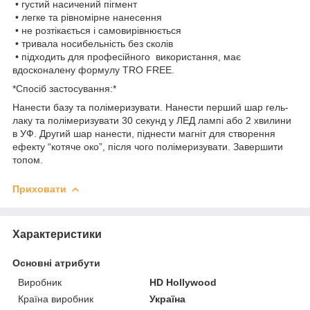
• густий насичений пігмент
• легке та рівномірне нанесення
• не розтікається і самовирівнюється
• тривала носибельність без сколів
• підходить для професійного використання, має
вдосконалену формулу TRO FREE.
*Спосіб застосування:*
Нанести базу та полімеризувати. Нанести перший шар гель-
лаку та полімеризувати 30 секунд у ЛЕД лампі або 2 хвилини
в УФ. Другий шар нанести, піднести магніт для створення
ефекту “котяче око”, після чого полімеризувати. Завершити
топом.
Приховати
Характеристики
Основні атрибути
Виробник
HD Hollywood
Країна виробник
Україна