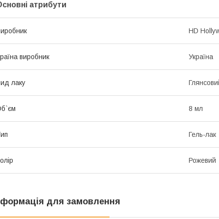
Основні атрибути
иробник
HD Holly
раїна виробник
Україна
ид лаку
Глянсови
б`єм
8 мл
ип
Гель-лак
олір
Рожевий
нформація для замовлення