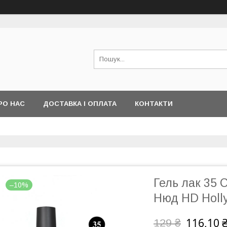
РО НАС
ДОСТАВКА І ОПЛАТА
КОНТАКТИ
Гель лак 35
–10%
Нюд HD Holl
116,10 
129 ₴