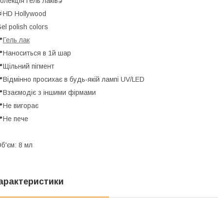
олекція Гель лаків💅
HD Hollywood
el polish colors

Гель лак
Наноситься в 1й шар
Щільний пігмент
Відмінно просихає в будь-якій лампі UV/LED
Взаємодіє з іншими фірмами
Не вигорає
Не пече
б'єм: 8 мл
арактеристики