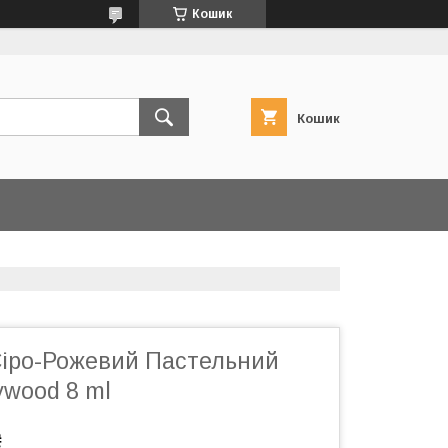
Кошик
Кошик
 Сіро-Рожевий Пастельний
ywood 8 ml
₴