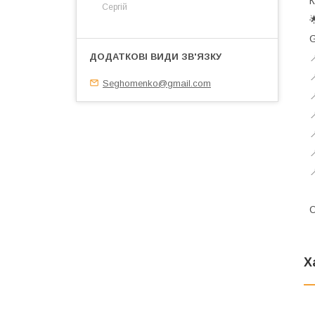
К
Сергій

G


Seghomenko@gmail.com





О
Х