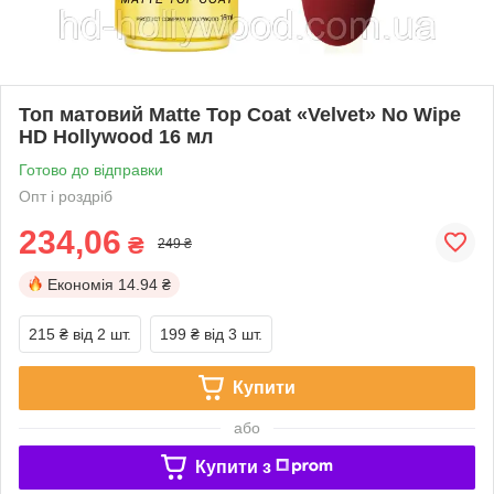
Топ матовий Matte Top Coat «Velvet» No Wipe
HD Hollywood 16 мл
Готово до відправки
Опт і роздріб
234,06
₴
249 ₴
Економія
14.94 ₴
215 ₴
від 2 шт.
199 ₴
від 3 шт.
Купити
або
Купити з