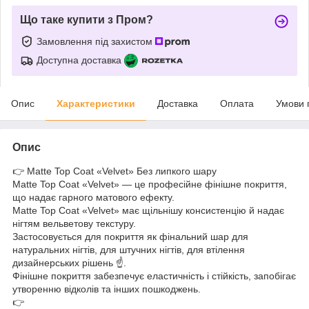
Що таке купити з Пром?
Замовлення під захистом
Доступна доставка
Опис
Характеристики
Доставка
Оплата
Умови 
Опис
👉 Matte Top Coat «Velvet» Без липкого шару
Matte Top Coat «Velvet» — це професійне фінішне покриття,
що надає гарного матового ефекту.
Matte Top Coat «Velvet» має щільнішу консистенцію й надає
нігтям вельветову текстуру.
Застосовується для покриття як фінальний шар для
натуральних нігтів, для штучних нігтів, для втілення
дизайнерських рішень ☝️.
Фінішне покриття забезпечує еластичність і стійкість, запобігає
утворенню відколів та інших пошкоджень.
👉