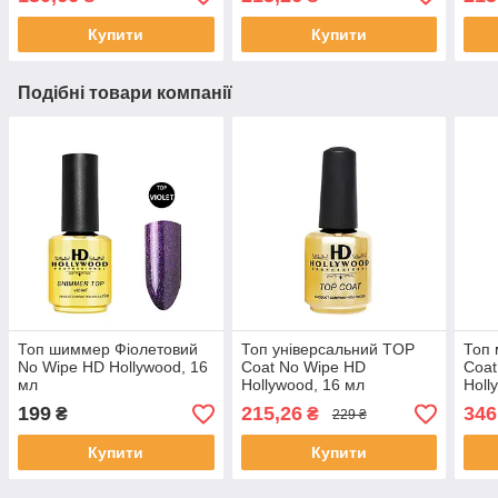
Купити
Купити
Подібні товари компанії
Топ шиммер Фіолетовий
Топ універсальний TOP
Топ 
No Wipe HD Hollywood, 16
Coat No Wipe HD
Coat
мл
Hollywood, 16 мл
Holl
199
215,26
346
₴
₴
229 ₴
Купити
Купити