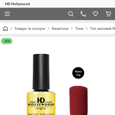
HD Hollywood
Товари та послуги
Бази/топи
Топи
Топ матовий M
–6%