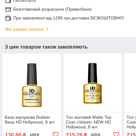
Післяплата
Безготівковий розрахунок (Приватбанк)
При замовленні від 1299 грн-доставка БЕЗКОШТОВНО!
Всі умови оплати
З цим товаром також замовляють
База каучукова Rubber
Топ матовий Matte Top
Топ 
Base HD Hollywood, 8 мл
Coat «Velvet» NEW HD
Coat
Hollywood, 8 мл
Holl
130,66
215,26
215
₴
₴
139 ₴
229 ₴