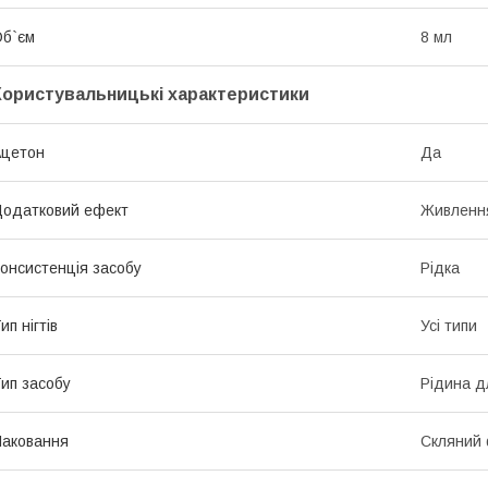
б`єм
8 мл
Користувальницькі характеристики
Ацетон
Да
одатковий ефект
Живлення
онсистенція засобу
Рідка
ип нігтів
Усі типи
ип засобу
Рідина д
аковання
Скляний