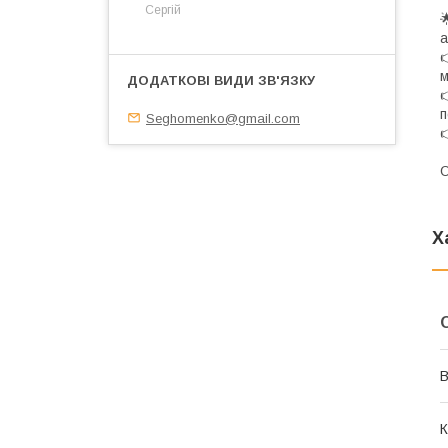
Сергій

а

м

п
Seghomenko@gmail.com

О
Х
В
К