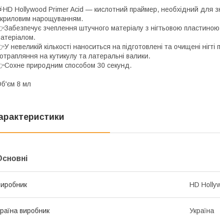
HD Hollywood Primer Acid — кислотний праймер, необхідний для з
криловим нарощуванням.
Забезпечує зчеплення штучного матеріалу з нігтьовою пластиною, 
атеріалом.
У невеликій кількості наноситься на підготовлені та очищені нігт
отрапляння на кутикулу та латеральні валики.
Сохне природним способом 30 секунд.
б'єм 8 мл
арактеристики
Основні
иробник
HD Holly
раїна виробник
Україна