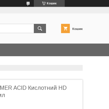
Кошик
Кошик
MER ACID Кислотний HD
мл