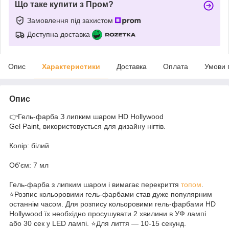
Що таке купити з Пром?
Замовлення під захистом
Доступна доставка
Опис
Характеристики
Доставка
Оплата
Умови 
Опис
👉Гель-фарба З липким шаром HD Hollywood
Gel Paint, використовується для дизайну нігтів.
Колір: білий
Об'єм: 7 мл
Гель-фарба з липким шаром і вимагає перекриття
топом
.
⭐️Розпис кольоровими гель-фарбами став дуже популярним
останнім часом. Для розпису кольоровими гель-фарбами HD
Hollywood їх необхідно просушувати 2 хвилини в УФ лампі
або 30 сек у LED лампі. ⭐️Для лиття — 10-15 секунд.