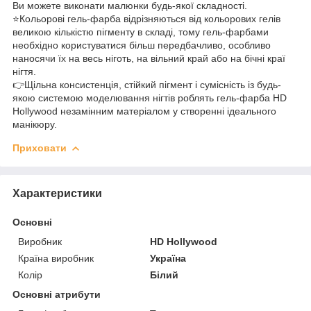
Ви можете виконати малюнки будь-якої складності.
⭐️Кольорові гель-фарба відрізняються від кольорових гелів
великою кількістю пігменту в складі, тому гель-фарбами
необхідно користуватися більш передбачливо, особливо
наносячи їх на весь ніготь, на вільний край або на бічні краї
нігтя.
👉Щільна консистенція, стійкий пігмент і сумісність із будь-
якою системою моделювання нігтів роблять гель-фарба HD
Hollywood незамінним матеріалом у створенні ідеального
манікюру.
Приховати
Характеристики
Основні
Виробник
HD Hollywood
Країна виробник
Україна
Колір
Білий
Основні атрибути