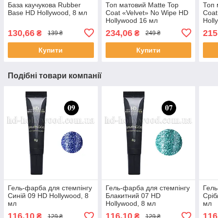
База каучукова Rubber
Топ матовий Matte Top
Топ 
Base HD Hollywood, 8 мл
Coat «Velvet» No Wipe HD
Coat
Hollywood 16 мл
Holl
130,66
234,06
215
₴
₴
139 ₴
249 ₴
Купити
Купити
Подібні товари компанії
Гель-фарба для стемпінгу
Гель-фарба для стемпінгу
Гель
Синій 09 HD Hollywood, 8
Блакитний 07 HD
Сріб
мл
Hollywood, 8 мл
мл
116,10
116,10
116
₴
₴
129 ₴
129 ₴